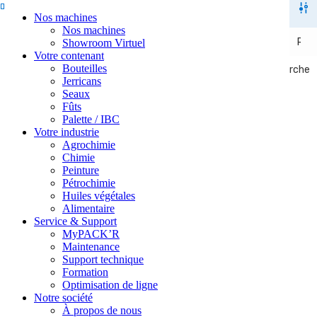
Nos machines
Nos machines
Showroom Virtuel
Votre contenant
Bouteilles
Recherche
Recherche
Jerricans
Seaux
Fûts
Palette / IBC
Votre industrie
Agrochimie
Chimie
Peinture
Pétrochimie
Huiles végétales
Alimentaire
Service & Support
MyPACK’R
Maintenance
Support technique
Formation
Optimisation de ligne
Notre société
À propos de nous