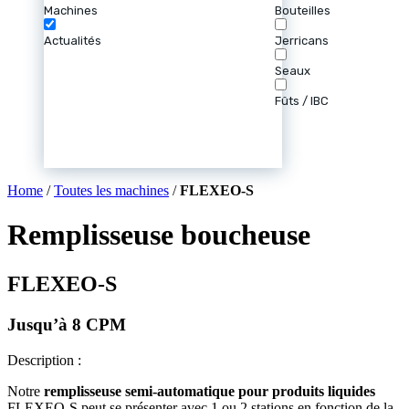
Machines
Bouteilles
Actualités
Jerricans
Seaux
Fûts / IBC
Home
/
Toutes les machines
/
FLEXEO-S
Remplisseuse boucheuse
FLEXEO-S
Jusqu’à 8 CPM
Description :
Notre
remplisseuse semi-automatique pour produits liquides
FLEXEO-S peut se présenter avec 1 ou 2 stations en fonction de la