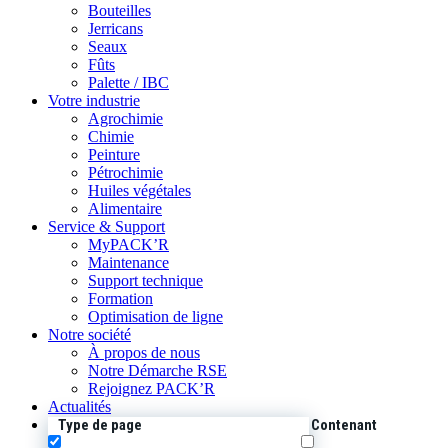
Bouteilles
Jerricans
Seaux
Fûts
Palette / IBC
Votre industrie
Agrochimie
Chimie
Peinture
Pétrochimie
Huiles végétales
Alimentaire
Service & Support
MyPACK’R
Maintenance
Support technique
Formation
Optimisation de ligne
Notre société
À propos de nous
Notre Démarche RSE
Rejoignez PACK’R
Actualités
Type de page
Contenant