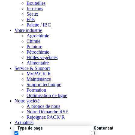
Bouteilles
Jerricans
Seaux
Fûts
Palette / IBC
Votre industrie
Agrochimie
Chimie
Peinture
Pétrochimie
Huiles végétales
Alimentaire
Service & Support
MyPACK’R
Maintenance
Support technique
Formation
Optimisation de ligne
Notre société
À propos de nous
Notre Démarche RSE
Rejoignez PACK’R
Actualités
Type de page
Contenant