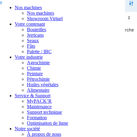
Nos machines
Nos machines
Showroom Virtuel
Votre contenant
Bouteilles
Recherche
Recherche
Jerricans
Seaux
Fûts
Palette / IBC
Votre industrie
Agrochimie
Chimie
Peinture
Pétrochimie
Huiles végétales
Alimentaire
Service & Support
MyPACK’R
Maintenance
Support technique
Formation
Optimisation de ligne
Notre société
À propos de nous