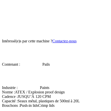
Intéressé(e)s par cette machine ?
Contactez-nous
Contenant :
Pails
Industrie :
Paints
Norme :
ATEX / Explosion proof design
Cadence :
JUSQU’À 120 CPM
Capacité :
Seaux métal, plastiques de 500ml à 20L
Bouchons :
Push-in lids
Crimp lids