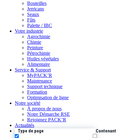
Bouteilles
Jerricans
Seaux
Fûts
Palette / IBC
Votre industrie
Agrochimie
Chimie
Peinture
Pétrochimie
Huiles végétales
Alimentaire
Service & Support
MyPACK’R
Maintenance
Support technique
Formation
Optimisation de ligne
Notre société
À propos de nous
Notre Démarche RSE
Rejoignez PACK’R
Actualités
Type de page
Contenant