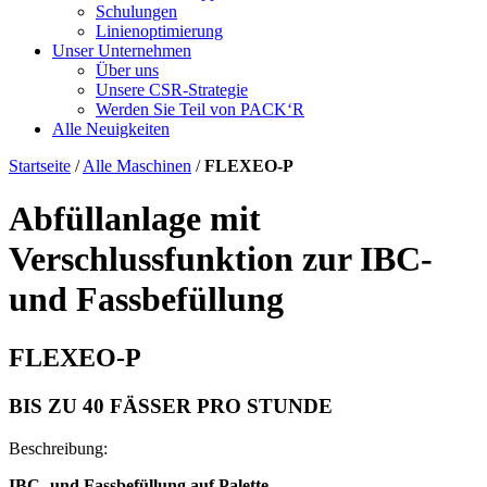
Schulungen
Linienoptimierung
Unser Unternehmen
Über uns
Unsere CSR-Strategie
Werden Sie Teil von PACK‘R
Alle Neuigkeiten
Startseite
/
Alle Maschinen
/
FLEXEO-P
Abfüllanlage mit
Verschlussfunktion zur IBC-
und Fassbefüllung
FLEXEO-P
BIS ZU 40 FÄSSER PRO STUNDE
Beschreibung:
IBC- und Fassbefüllung auf Palette