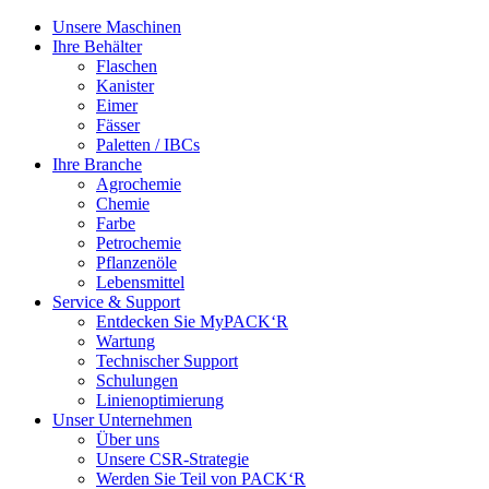
Unsere Maschinen
Ihre Behälter
Flaschen
Kanister
Eimer
Fässer
Paletten / IBCs
Ihre Branche
Agrochemie
Chemie
Farbe
Petrochemie
Pflanzenöle
Lebensmittel
Service & Support
Entdecken Sie MyPACK‘R
Wartung
Technischer Support
Schulungen
Linienoptimierung
Unser Unternehmen
Über uns
Unsere CSR-Strategie
Werden Sie Teil von PACK‘R