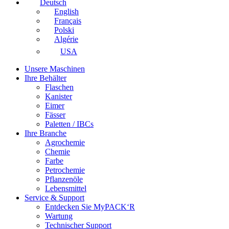
Deutsch
English
Français
Polski
Algérie
USA
Unsere Maschinen
Ihre Behälter
Flaschen
Kanister
Eimer
Fässer
Paletten / IBCs
Ihre Branche
Agrochemie
Chemie
Farbe
Petrochemie
Pflanzenöle
Lebensmittel
Service & Support
Entdecken Sie MyPACK‘R
Wartung
Technischer Support