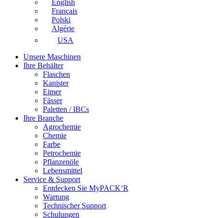
English
Français
Polski
Algérie
USA
Unsere Maschinen
Ihre Behälter
Flaschen
Kanister
Eimer
Fässer
Paletten / IBCs
Ihre Branche
Agrochemie
Chemie
Farbe
Petrochemie
Pflanzenöle
Lebensmittel
Service & Support
Entdecken Sie MyPACK‘R
Wartung
Technischer Support
Schulungen