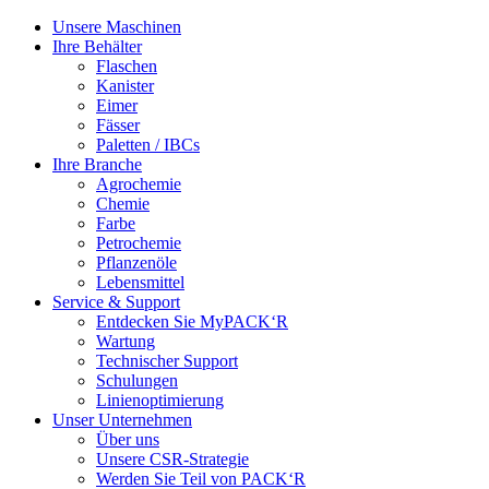
Unsere Maschinen
Ihre Behälter
Flaschen
Kanister
Eimer
Fässer
Paletten / IBCs
Ihre Branche
Agrochemie
Chemie
Farbe
Petrochemie
Pflanzenöle
Lebensmittel
Service & Support
Entdecken Sie MyPACK‘R
Wartung
Technischer Support
Schulungen
Linienoptimierung
Unser Unternehmen
Über uns
Unsere CSR-Strategie
Werden Sie Teil von PACK‘R