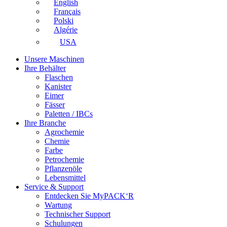
English
Français
Polski
Algérie
USA
Unsere Maschinen
Ihre Behälter
Flaschen
Kanister
Eimer
Fässer
Paletten / IBCs
Ihre Branche
Agrochemie
Chemie
Farbe
Petrochemie
Pflanzenöle
Lebensmittel
Service & Support
Entdecken Sie MyPACK‘R
Wartung
Technischer Support
Schulungen