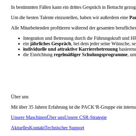
In bestimmten Fällen kann ein drittes Gespräch in Betracht gezo
Um die besten Talente einzustellen, haben wir außerdem eine
Par
Alle Mitarbeitenden profitieren während der gesamten berufliche
Integration und Betreuung durch die Führungskraft und H
ein
jährliches
Gespräch
, bei dem jeder seine Wünsche, s
individuelle und attraktive Karrierebetreuung
basierend
die Einrichtung
regelmäßiger
Schulungsprogramme
, um
Über uns
Mit über 35 Jahren Erfahrung ist die PACK‘R-Gruppe ein interna
Unsere Maschinen
Über uns
Unsere CSR-Strategie
Aktuelles
Kontakt
Technischer Support