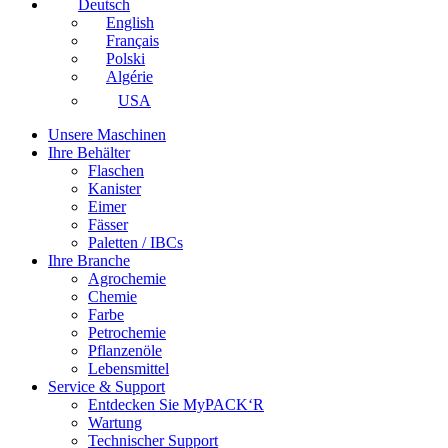
Deutsch
English
Français
Polski
Algérie
USA
Unsere Maschinen
Ihre Behälter
Flaschen
Kanister
Eimer
Fässer
Paletten / IBCs
Ihre Branche
Agrochemie
Chemie
Farbe
Petrochemie
Pflanzenöle
Lebensmittel
Service & Support
Entdecken Sie MyPACK‘R
Wartung
Technischer Support