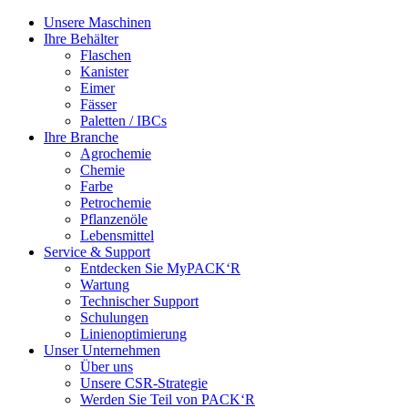
Unsere Maschinen
Ihre Behälter
Flaschen
Kanister
Eimer
Fässer
Paletten / IBCs
Ihre Branche
Agrochemie
Chemie
Farbe
Petrochemie
Pflanzenöle
Lebensmittel
Service & Support
Entdecken Sie MyPACK‘R
Wartung
Technischer Support
Schulungen
Linienoptimierung
Unser Unternehmen
Über uns
Unsere CSR-Strategie
Werden Sie Teil von PACK‘R