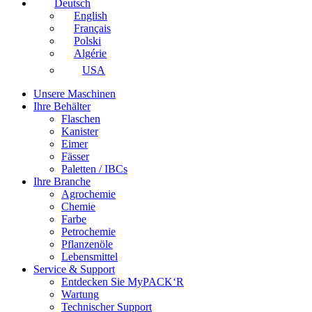
Deutsch
English
Français
Polski
Algérie
USA
Unsere Maschinen
Ihre Behälter
Flaschen
Kanister
Eimer
Fässer
Paletten / IBCs
Ihre Branche
Agrochemie
Chemie
Farbe
Petrochemie
Pflanzenöle
Lebensmittel
Service & Support
Entdecken Sie MyPACK‘R
Wartung
Technischer Support