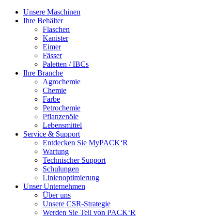
Unsere Maschinen
Ihre Behälter
Flaschen
Kanister
Eimer
Fässer
Paletten / IBCs
Ihre Branche
Agrochemie
Chemie
Farbe
Petrochemie
Pflanzenöle
Lebensmittel
Service & Support
Entdecken Sie MyPACK‘R
Wartung
Technischer Support
Schulungen
Linienoptimierung
Unser Unternehmen
Über uns
Unsere CSR-Strategie
Werden Sie Teil von PACK‘R