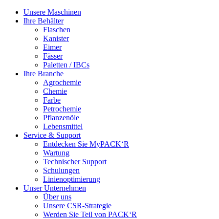
Unsere Maschinen
Ihre Behälter
Flaschen
Kanister
Eimer
Fässer
Paletten / IBCs
Ihre Branche
Agrochemie
Chemie
Farbe
Petrochemie
Pflanzenöle
Lebensmittel
Service & Support
Entdecken Sie MyPACK‘R
Wartung
Technischer Support
Schulungen
Linienoptimierung
Unser Unternehmen
Über uns
Unsere CSR-Strategie
Werden Sie Teil von PACK‘R