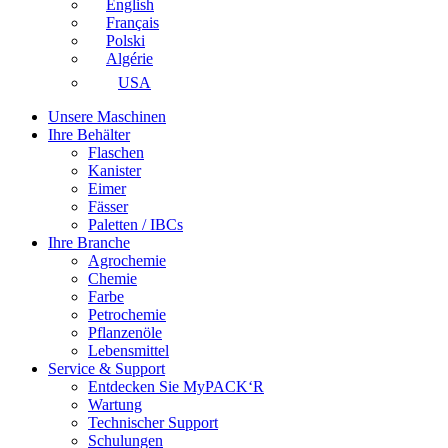
English
Français
Polski
Algérie
USA
Unsere Maschinen
Ihre Behälter
Flaschen
Kanister
Eimer
Fässer
Paletten / IBCs
Ihre Branche
Agrochemie
Chemie
Farbe
Petrochemie
Pflanzenöle
Lebensmittel
Service & Support
Entdecken Sie MyPACK‘R
Wartung
Technischer Support
Schulungen