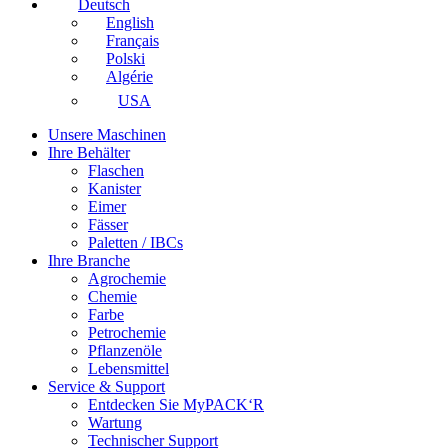
Deutsch
English
Français
Polski
Algérie
USA
Unsere Maschinen
Ihre Behälter
Flaschen
Kanister
Eimer
Fässer
Paletten / IBCs
Ihre Branche
Agrochemie
Chemie
Farbe
Petrochemie
Pflanzenöle
Lebensmittel
Service & Support
Entdecken Sie MyPACK‘R
Wartung
Technischer Support