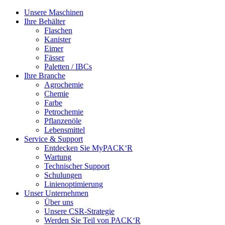
Unsere Maschinen
Ihre Behälter
Flaschen
Kanister
Eimer
Fässer
Paletten / IBCs
Ihre Branche
Agrochemie
Chemie
Farbe
Petrochemie
Pflanzenöle
Lebensmittel
Service & Support
Entdecken Sie MyPACK‘R
Wartung
Technischer Support
Schulungen
Linienoptimierung
Unser Unternehmen
Über uns
Unsere CSR-Strategie
Werden Sie Teil von PACK‘R