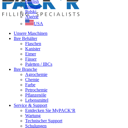
English
Français
Polski
Algérie
USA
Unsere Maschinen
Ihre Behälter
Flaschen
Kanister
Eimer
Fässer
Paletten / IBCs
Ihre Branche
Agrochemie
Chemie
Farbe
Petrochemie
Pflanzenöle
Lebensmittel
Service & Support
Entdecken Sie MyPACK‘R
Wartung
Technischer Support
Schulungen