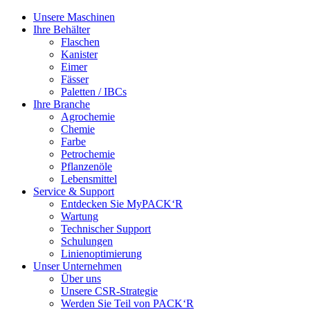
Unsere Maschinen
Ihre Behälter
Flaschen
Kanister
Eimer
Fässer
Paletten / IBCs
Ihre Branche
Agrochemie
Chemie
Farbe
Petrochemie
Pflanzenöle
Lebensmittel
Service & Support
Entdecken Sie MyPACK‘R
Wartung
Technischer Support
Schulungen
Linienoptimierung
Unser Unternehmen
Über uns
Unsere CSR-Strategie
Werden Sie Teil von PACK‘R